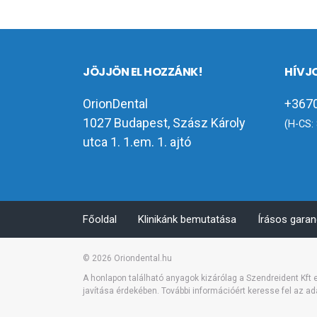
JÖJJÖN EL HOZZÁNK!
HÍVJ
OrionDental
+3670
1027 Budapest, Szász Károly
(H-CS: 
utca 1. 1.em. 1. ajtó
Főoldal
Klinikánk bemutatása
Írásos garan
© 2026
Oriondental.hu
A honlapon található anyagok kizárólag a Szendreident Kft
javítása érdekében. További információért keresse fel az a