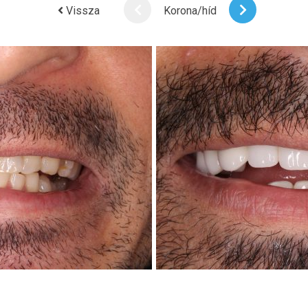
Vissza
Korona/híd