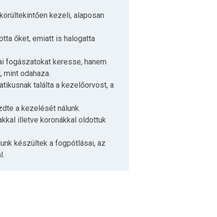
körültekintően kezeli, alaposan
tta őket, emiatt is halogatta
zai fogászatokat keresse, hanem
, mint odahaza.
atikusnak találta a kezelőorvost, a
dte a kezelését nálunk.
kal illetve koronákkal oldottuk
lunk készültek a fogpótlásai, az
l.