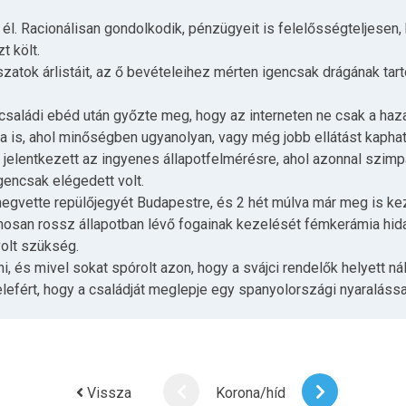
él. Racionálisan gondolkodik, pénzügyeit is felelősségteljesen, 
t költ.
atok árlistáit, az ő bevételeihez mérten igencsak drágának tarto
i családi ebéd után győzte meg, hogy az interneten ne csak a ha
ra is, ahol minőségben ugyanolyan, vagy még jobb ellátást kaphat
a, jelentkezett az ingyenes állapotfelmérésre, ahol azonnal szimp
igencsak elégedett volt.
egvette repülőjegyét Budapestre, és 2 hét múlva már meg is kez
ánosan rossz állapotban lévő fogainak kezelését fémkerámia hidak
olt szükség.
 és mivel sokat spórolt azon, hogy a svájci rendelők helyett ná
efért, hogy a családját meglepje egy spanyolországi nyaralássa
Vissza
Korona/híd