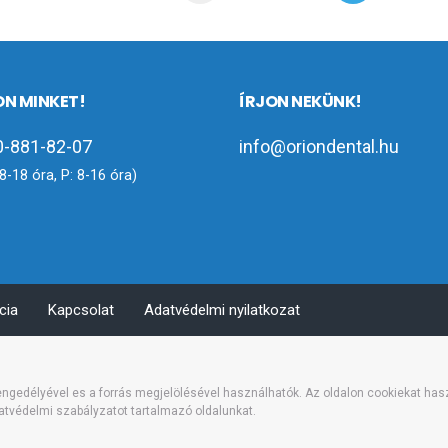
ON MINKET!
ÍRJON NEKÜNK!
-881-82-07
info@oriondental.hu
8-18 óra, P: 8-16 óra)
cia
Kapcsolat
Adatvédelmi nyilatkozat
 engedélyével es a forrás megjelölésével használhatók. Az oldalon cookiekat ha
datvédelmi szabályzatot tartalmazó oldalunkat.