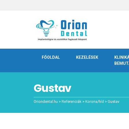
FŐOLDAL
KEZELÉSEK
KLINIK
BEMUT
Gustav
Oriondental.hu
>
Referenciák
>
Korona/híd
>
Gustav