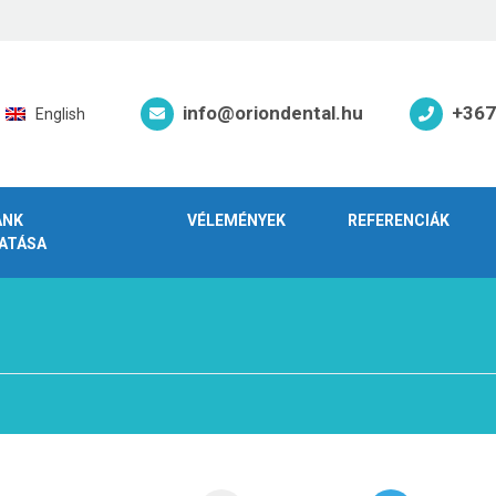
info@oriondental.hu
+367
English
ÁNK
VÉLEMÉNYEK
REFERENCIÁK
ATÁSA