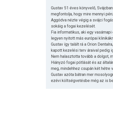
Gustav 51 éves könyvelő, Svájcban 
megfontolja, hogy mire mennyi pénz
Aggódva nézte végig a svájci fogász
sokáig a fogai kezelését.
Fia informatikus, aki egy vasárnap
legyen nyitott más európai klinikák
Gustav így talált rá a Orion Dentalr
kapott kezelési terv áraival pedig 
Nem halasztotta tovább a dolgot, m
Hiányzó fogai pótlását és az által
meg, mindehhez csupán két hétre v
Gustav azóta bátran mer mosolyogni,
ezévi költségvetésbe még az is bel