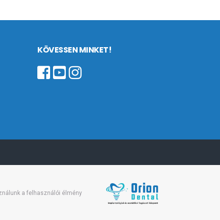
KÖVESSEN MINKET!
sználunk a felhasználói élmény