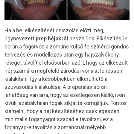
Ha a héj elkészítését csiszolás előzi meg,
úgynevezett
prep héjakról
beszélünk. Elkészítésük
során a fogorvos a zománc külső felszínéről gondos
tervezés és modellezés után egy hajszálvékony
réteget távolít el elsősorban azért, hogy az elkészült
héj számára megfelelő záródási vonalat lehessen
kialakítani. Így a későbbiekben elkerülhető a
szuvasodás kialakulása. A preparálás során
lehetőség van arra, hogy az esetlegesen kiálló, íven
kívüli, szabálytalan fogak síkját is korrigáljuk. Fontos
kiemelni, hogy a héj készítéséhez csak egészen
minimális foganyagot szabad eltávolítani, ez a
foganyag-eltávolítás a zománcnál mélyebb