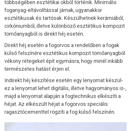
többségében esztétikai okból történik. Minimális
foganyag-eltávolítással járnak, ugyanakkor
esztétikusak és tartósak.
Készülhetnek kerámiából,
cirkóniumból, illetve különböző esztétikus kompozit
tömőanyagból is direkt héj esetén.
Direkt héj esetén a fogorvos a rendelőben a fogak
külső felszínére esztétikus kompozit tömőanyagból
vékony rétegeket épít egymásra, hogy minél inkább
természetes hatást érjen el.
Indirekt héj készítése esetén egy lenyomat készül-
ez a lenyomat lehet digitális, illetve hagyományos is-,
majd a lenyomat alapján a fogtechnikus elkészíti a
héjat. Az elkészült héjat a fogorvos speciális
ragasztócementtel rögzíti a fog külső felszínén.