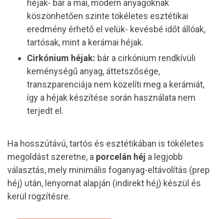
héjak- bár a mai, modern anyagoknak
köszönhetően szinte tökéletes esztétikai
eredmény érhető el velük- kevésbé időt állóak,
tartósak, mint a kerámai héjak.
Cirkónium héjak:
bár a cirkónium rendkívüli
keménységű anyag, áttetszősége,
transzparenciája nem közelíti meg a kerámiát,
így a héjak készítése során használata nem
terjedt el.
Ha hosszútávú, tartós és esztétikában is tökéletes
megoldást szeretne, a
porcelán héj
a legjobb
választás, mely minimális foganyag-eltávolítás (prep
héj) után, lenyomat alapján (indirekt héj) készül és
kerül rögzítésre.