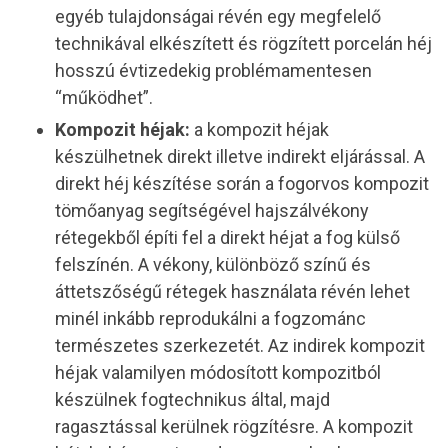
egyéb tulajdonságai révén egy megfelelő
technikával elkészített és rögzített porcelán héj
hosszú évtizedekig problémamentesen
“működhet”.
Kompozit héjak:
a kompozit héjak
készülhetnek direkt illetve indirekt eljárással. A
direkt héj készítése során a fogorvos kompozit
tömőanyag segítségével hajszálvékony
rétegekből építi fel a direkt héjat a fog külső
felszínén. A vékony, különböző színű és
áttetszőségű rétegek használata révén lehet
minél inkább reprodukálni a fogzománc
természetes szerkezetét. Az indirek kompozit
héjak valamilyen módosított kompozitból
készülnek fogtechnikus által, majd
ragasztással kerülnek rögzítésre. A kompozit