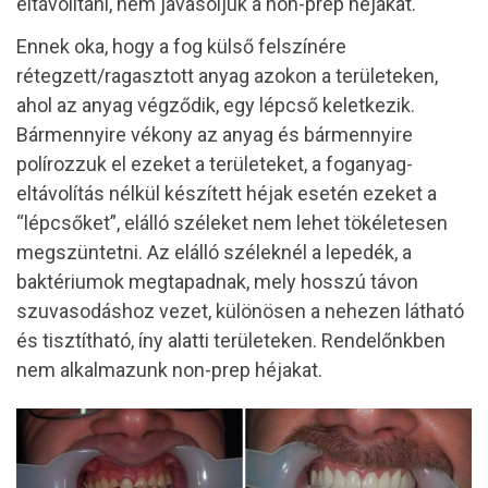
eltávolítani, nem javasoljuk a non-prep héjakat.
Ennek oka, hogy a fog külső felszínére
rétegzett/ragasztott anyag azokon a területeken,
ahol az anyag végződik, egy lépcső keletkezik.
Bármennyire vékony az anyag és bármennyire
polírozzuk el ezeket a területeket, a foganyag-
eltávolítás nélkül készített héjak esetén ezeket a
“lépcsőket”, elálló széleket nem lehet tökéletesen
megszüntetni. Az elálló széleknél a lepedék, a
baktériumok megtapadnak, mely hosszú távon
szuvasodáshoz vezet, különösen a nehezen látható
és tisztítható, íny alatti területeken. Rendelőnkben
nem alkalmazunk non-prep héjakat.