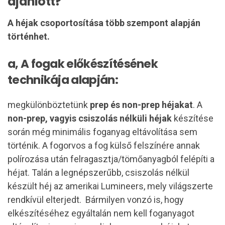
ajánlott?
A héjak csoportosítása több szempont alapján
történhet.
a, A fogak előkészítésének
technikája alapján:
megkülönböztetünk
prep és non-prep héjakat
. A
non-prep, vagyis csiszolás nélküli héjak
készítése
során még minimális foganyag eltávolítása sem
történik. A fogorvos a fog külső felszínére annak
polírozása után felragasztja/tömőanyagból felépíti a
héjat. Talán a legnépszerűbb, csiszolás nélkül
készült héj az amerikai Lumineers, mely világszerte
rendkívül elterjedt. Bármilyen vonzó is, hogy
elkészítéséhez egyáltalán nem kell foganyagot