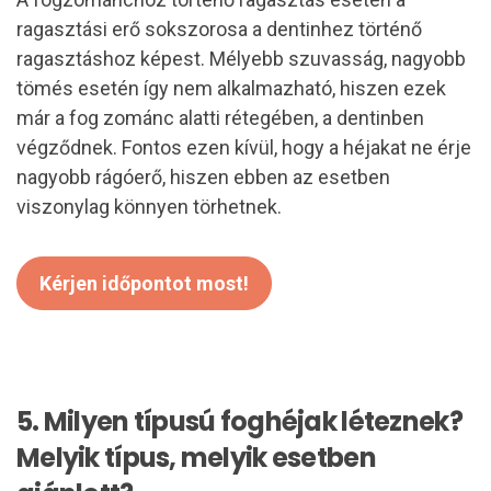
ragasztási erő sokszorosa a dentinhez történő
ragasztáshoz képest. Mélyebb szuvasság, nagyobb
tömés esetén így nem alkalmazható, hiszen ezek
már a fog zománc alatti rétegében, a dentinben
végződnek. Fontos ezen kívül, hogy a héjakat ne érje
nagyobb rágóerő, hiszen ebben az esetben
viszonylag könnyen törhetnek.
Kérjen időpontot most!
5. Milyen típusú foghéjak léteznek?
Melyik típus, melyik esetben