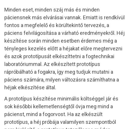
Minden eset, minden száj más és minden
páciensnek más elvárásai vannak. Emiatt is rendkívül
fontos a megfelelő és körültekintő tervezés, a
páciens felvilágosítása a várható eredményekről. Héj
készítése során minden esetben érdemes még a
tényleges kezelés előtt a héjakat előre megtervezni
és azok prototípusát elkészíttetni a fogtechnikai
laboratóriummal. Az elkészített prototípus
rápróbálható a fogakra, így meg tudjuk mutatni a
páciens számára, milyen változásra számíthatna a
héjak elkészítése által.
A prototípus készítése minimális költséggel jár és
sok későbbi kellemetlenségtől óvja meg mind a
pácienst, mind a fogorvost. Ha az elkészült
prototípus, a héj próbája valamilyen szempontból