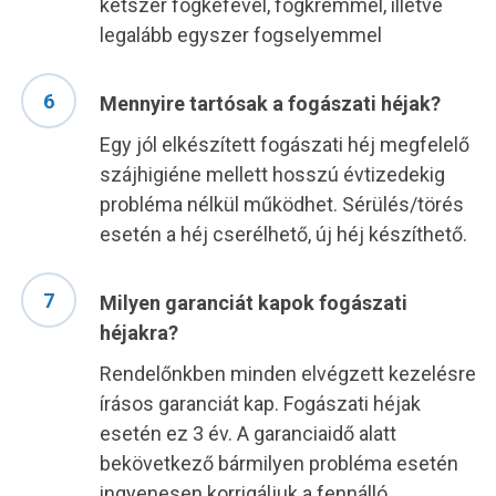
kétszer fogkefével, fogkrémmel, illetve
legalább egyszer fogselyemmel
Mennyire tartósak a fogászati héjak?
Egy jól elkészített fogászati héj megfelelő
szájhigiéne mellett hosszú évtizedekig
probléma nélkül működhet. Sérülés/törés
esetén a héj cserélhető, új héj készíthető.
Milyen garanciát kapok fogászati
héjakra?
Rendelőnkben minden elvégzett kezelésre
írásos garanciát kap. Fogászati héjak
esetén ez 3 év. A garanciaidő alatt
bekövetkező bármilyen probléma esetén
ingyenesen korrigáljuk a fennálló