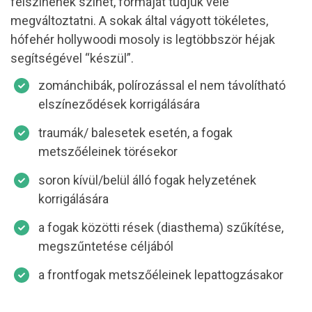
felszínének színét, formáját tudjuk vele
megváltoztatni. A sokak által vágyott tökéletes,
hófehér hollywoodi mosoly is legtöbbször héjak
segítségével “készül”.
zománchibák, polírozással el nem távolítható
elszíneződések korrigálására
traumák/ balesetek esetén, a fogak
metszőéleinek törésekor
soron kívül/belül álló fogak helyzetének
korrigálására
a fogak közötti rések (diasthema) szűkítése,
megszűntetése céljából
a frontfogak metszőéleinek lepattogzásakor