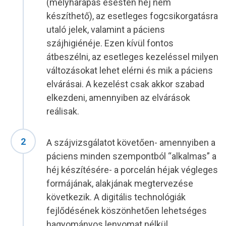
(mélyharapás esestén héj nem
készíthető), az esetleges fogcsikorgatásra
utaló jelek, valamint a páciens
szájhigiénéje. Ezen kívül fontos
átbeszélni, az esetleges kezeléssel milyen
változásokat lehet elérni és mik a páciens
elvárásai. A kezelést csak akkor szabad
elkezdeni, amennyiben az elvárások
reálisak.
A szájvizsgálatot követően- amennyiben a
páciens minden szempontból “alkalmas” a
héj készítésére- a porcelán héjak végleges
formájának, alakjának megtervezése
következik. A digitális technológiák
fejlődésének köszönhetően lehetséges
hagyományos lenyomat nélkül