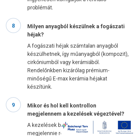
problémát.
Milyen anyagból készülnek a fogászati
héjak?
A fogászati héjak számtalan anyagból
készülhetnek, így műanyagból (kompozit),
cirkóniumból vagy kerámiából.
Rendelőnkben kizárólag prémium-
minőségű E-max kerámia héjakat
készítünk.
Mikor és hol kell kontrollon
megjelennem a kezelések végeztével?
A kezelések befejeztével 6 havonta kell
megjelennie rendelőnkben kontroll