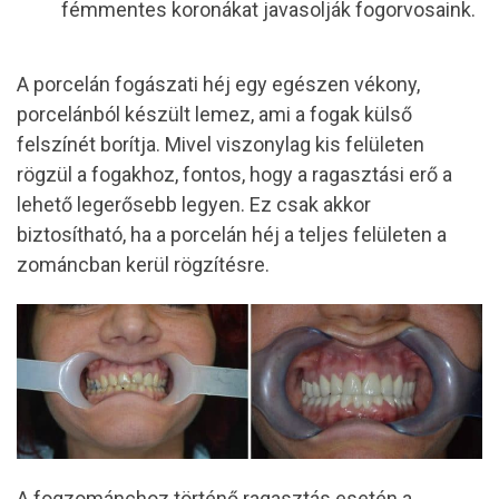
fémmentes koronákat javasolják fogorvosaink.
A porcelán fogászati héj egy egészen vékony,
porcelánból készült lemez, ami a fogak külső
felszínét borítja. Mivel viszonylag kis felületen
rögzül a fogakhoz, fontos, hogy a ragasztási erő a
lehető legerősebb legyen. Ez csak akkor
biztosítható, ha a porcelán héj a teljes felületen a
zománcban kerül rögzítésre.
A fogzománchoz történő ragasztás esetén a