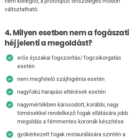
nem kielégítő, a prototípus tetszőleges módon
változtatható.
4. Milyen esetben nem a fogászati
héj jelenti a megoldást?
erős éjszakai fogszorítás/ fogcsikorgatás
esetén
nem megfelelő szájhigiénia esetén
nagyfokú harapási eltérések esetén
nagymértékben károsodott, korábbi, nagy
tömésekkel rendelkező fogak ellátására jobb
megoldás a fémmentes koronák készítése
gyökérkezelt fogak restaurálására szintén a